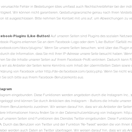
rursachte Fehler in Bestellungen (dies umfasst auch Rechtschreibfehler bei der indivi
chtigkeit. Wir können nicht garantieren, Gestaltungswünsche genau nach Ihren Vorstel
n ist ausgeschlossen. Bitte nehmen Sie Kontakt mit uns auf, um Abweichungen zu ver
cebook-Plugins (Like-Button)
Auf unseren Seiten sind Plugins des sozialen Netzwer
acebook-Plugins erkennen Sie an dem Facebook-Logo oder dem "Like-Button" ("Gefällt mir"
s.facebook.com/docs/plugins/. Wenn Sie unsere Seiten besuchen, wird über das Plugin
durch die Information, dass Sie mit Ihrer IP-Adresse unsere Seite besucht haben. Wen
nen Sie die Inhalte unserer Seiten auf Ihrem Facebook-Profil verlinken. Dadurch kann
 wir als Anbieter der Seiten keine Kenntnis vom Inhalt der übermittelten Daten sowi
erklärung von Facebook unter http://de-de.facebook.com/policy.php. Wenn Sie nicht 
Sie sich bitte aus Ihrem Facebook-Benutzerkonto aus.
stagram
stagram eingebunden. Diese Funktionen werden angeboten durch die Instagram Inc., 1
ngeloggt sind können Sie durch Anklicken des Instagram - Buttons die Inhalte unserer S
hrem Benutzerkonto zuordnen. Wir weisen darauf hin, dass wir als Anbieter der Seiten
ere Informationen hierzu finden Sie in der Datenschutzerklärung von Instagram: http
uf unseren Seiten sind Funktionen des Dienstes Twitter eingebunden. Diese Funktione
 USA. Durch das Benutzen von Twitter und der Funktion "Re-Tweet" werden die von Ihne
ei werden auch Daten an Twitter übertragen. Wir weisen darauf hin, dass wir als Anbi