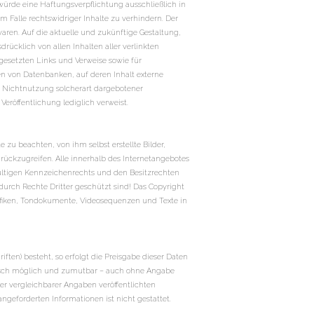
 würde eine Haftungsverpflichtung ausschließlich in
 Falle rechtswidriger Inhalte zu verhindern. Der
waren. Auf die aktuelle und zukünftige Gestaltung,
drücklich von allen Inhalten aller verlinkten
 gesetzten Links und Verweise sowie für
en von Datenbanken, auf deren Inhalt externe
er Nichtnutzung solcherart dargebotener
Veröffentlichung lediglich verweist.
 zu beachten, von ihm selbst erstellte Bilder,
ückzugreifen. Alle innerhalb des Internetangebotes
ltigen Kennzeichenrechts und den Besitzrechten
durch Rechte Dritter geschützt sind! Das Copyright
 Grafiken, Tondokumente, Videosequenzen und Texte in
ten) besteht, so erfolgt die Preisgabe dieser Daten
hnisch möglich und zumutbar – auch ohne Angabe
r vergleichbarer Angaben veröffentlichten
geforderten Informationen ist nicht gestattet.