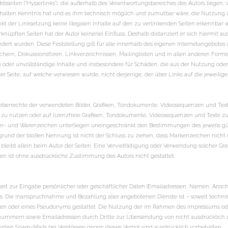
ebseiten (“Hyperlinks”), die außerhalb des Verantwortungsbereiches des Autors liegen,
Inhalten Kenntnis hat und es ihm technisch möglich und zumutbar wäre, die Nutzung im
nkt der Linksetzung keine illegalen Inhalte auf den zu verlinkenden Seiten erkennbar 
knüpften Seiten hat der Autor keinerlei Einfluss. Deshalb distanziert er sich hiermit aus
dert wurden. Diese Feststellung gilt für alle innerhalb des eigenen Internetangebotes
hern, Diskussionsforen, Linkverzeichnissen, Mailinglisten und in allen anderen Form
afte oder unvollständige Inhalte und insbesondere für Schäden, die aus der Nutzung od
er Seite, auf welche verwiesen wurde, nicht derjenige, der über Links auf die jeweilige 
rheberrechte der verwendeten Bilder, Grafiken, Tondokumente, Videosequenzen und Texte
u nutzen oder auf lizenzfreie Grafiken, Tondokumente, Videosequenzen und Texte zur
en- und Warenzeichen unterliegen uneingeschränkt den Bestimmungen des jeweils gü
grund der bloßen Nennung ist nicht der Schluss zu ziehen, dass Markenzeichen nicht 
kte bleibt allein beim Autor der Seiten. Eine Vervielfältigung oder Verwendung solcher
en ist ohne ausdrückliche Zustimmung des Autors nicht gestattet.
eit zur Eingabe persönlicher oder geschäftlicher Daten (Emailadressen, Namen, Anschrif
Basis. Die Inanspruchnahme und Bezahlung aller angebotenen Dienste ist – soweit tec
ten oder eines Pseudonyms gestattet. Die Nutzung der im Rahmen des Impressums ode
nummern sowie Emailadressen durch Dritte zur Übersendung von nicht ausdrücklich an
nnten Spam-Mails bei Verstössen gegen dieses Verbot sind ausdrücklich vorbehalten.