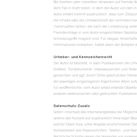
Bei direkten oder indirekten Verweisen auf fremde W
dem Fall in Kraft treten, in dem der Autor von den 
Autor erklärt hiermit ausdrücklich, dass zum Zeitpu
die Inhalte oder die Urheberschaft der verlinkten/ver
/verknüpften Seiten, die nach der Linksetzung verän
Fremdeinträge in vom Autor eingerichteten Gästebüc
Schreibzugriffe möglich sind. Für illegale, fehlerh
Informationen entstehen, haftet allein der Anbieter d
Urheber- und Kennzeichenrecht
Der Autor ist bestrebt, in allen Publikationen die U
Grafiken, Tondokumente, Videosequenzen und Texte z
genannten und ggf. durch Dritte geschützten Mark
der jeweiligen eingetragenen Eigentümer. Allein auf
für veröffentlichte, vom Autor selbst erstellte Obje
anderen elektronischen oder gedruckten Publikation
Datenschutz-Zusatz
Sofern innerhalb des Internetangebotes die Möglichk
seitens des Nutzers auf ausdrücklich freiwilliger 
solcher Daten bzw. unter Angabe anonymisierter Da
Kontaktdaten wie Postanschriften, Telefon- und Fax
Rechtliche Schritte gegen die Versender von sogena