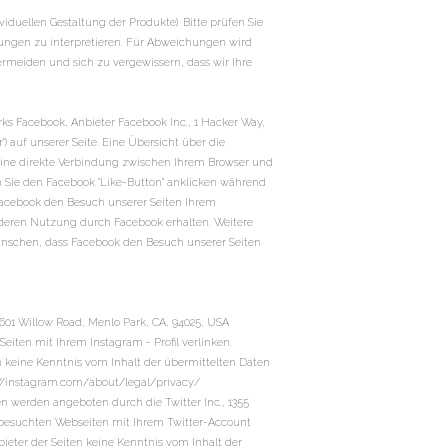
duellen Gestaltung der Produkte). Bitte prüfen Sie
lungen zu interpretieren. Für Abweichungen wird
meiden und sich zu vergewissern, dass wir Ihre
ks Facebook, Anbieter Facebook Inc., 1 Hacker Way,
) auf unserer Seite. Eine Übersicht über die
 eine direkte Verbindung zwischen Ihrem Browser und
n Sie den Facebook "Like-Button" anklicken während
 Facebook den Besuch unserer Seiten Ihrem
e deren Nutzung durch Facebook erhalten. Weitere
wünschen, dass Facebook den Besuch unserer Seiten
601 Willow Road, Menlo Park, CA, 94025, USA
eiten mit Ihrem Instagram - Profil verlinken.
 keine Kenntnis vom Inhalt der übermittelten Daten
://instagram.com/about/legal/privacy/
n werden angeboten durch die Twitter Inc., 1355
n besuchten Webseiten mit Ihrem Twitter-Account
eter der Seiten keine Kenntnis vom Inhalt der