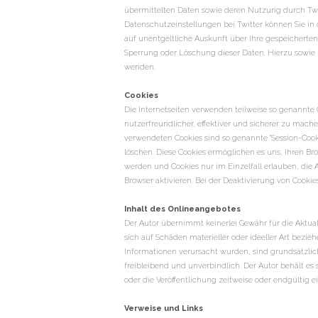
übermittelten Daten sowie deren Nutzung durch Twitt
Datenschutzeinstellungen bei Twitter können Sie in
auf unentgeltliche Auskunft über Ihre gespeichert
Sperrung oder Löschung dieser Daten. Hierzu sowi
wenden.
Cookies
Die Internetseiten verwenden teilweise so genannte
nutzerfreundlicher, effektiver und sicherer zu mach
verwendeten Cookies sind so genannte "Session-Cooki
löschen. Diese Cookies ermöglichen es uns, Ihren Br
werden und Cookies nur im Einzelfall erlauben, die
Browser aktivieren. Bei der Deaktivierung von Cookie
Inhalt des Onlineangebotes
Der Autor übernimmt keinerlei Gewähr für die Aktual
sich auf Schäden materieller oder ideeller Art bez
Informationen verursacht wurden, sind grundsätzlich 
freibleibend und unverbindlich. Der Autor behält e
oder die Veröffentlichung zeitweise oder endgültig ei
Verweise und Links