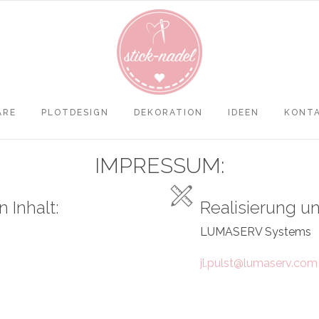
ARE
PLOTDESIGN
DEKORATION
IDEEN
KONT
HTTPS://WWW.NACHHILFEKA
HTTPS://WWW.LUMASERV.C
IMPRESSUM:
 Inhalt:
Realisierung u
LUMASERV Systems
jl.pulst@lumaserv.com