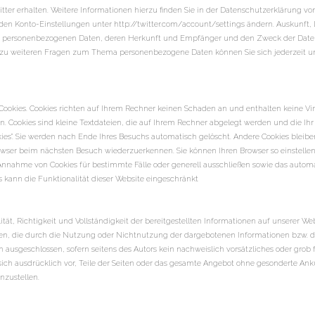
er erhalten. Weitere Informationen hierzu finden Sie in der Datenschutzerklärung von T
 den Konto-Einstellungen unter http://twitter.com/account/settings ändern. Auskunft,
en personenbezogenen Daten, deren Herkunft und Empfänger und den Zweck der Daten
e zu weiteren Fragen zum Thema personenbezogene Daten können Sie sich jederzeit 
 Cookies. Cookies richten auf Ihrem Rechner keinen Schaden an und enthalten keine Vi
en. Cookies sind kleine Textdateien, die auf Ihrem Rechner abgelegt werden und die Ihr
es". Sie werden nach Ende Ihres Besuchs automatisch gelöscht. Andere Cookies bleiben
owser beim nächsten Besuch wiederzuerkennen. Sie können Ihren Browser so einstellen,
 Annahme von Cookies für bestimmte Fälle oder generell ausschließen sowie das autom
s kann die Funktionalität dieser Website eingeschränkt
ität, Richtigkeit und Vollständigkeit der bereitgestellten Informationen auf unserer 
iehen, die durch die Nutzung oder Nichtnutzung der dargebotenen Informationen bzw. 
ausgeschlossen, sofern seitens des Autors kein nachweislich vorsätzliches oder grob f
s sich ausdrücklich vor, Teile der Seiten oder das gesamte Angebot ohne gesonderte A
nzustellen.