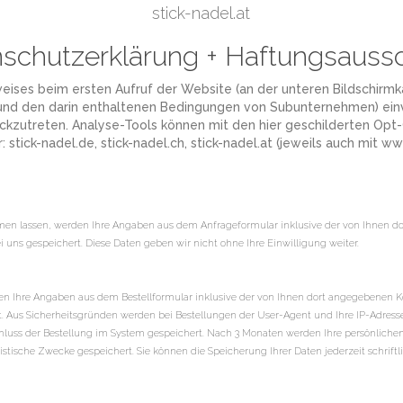
stick-nadel.at
schutzerklärung + Haftungsauss
ses beim ersten Aufruf der Website (an der unteren Bildschirmkan
und den darin enthaltenen Bedingungen von Subunternehmen) einve
ckzutreten. Analyse-Tools können mit den hier geschilderten Opt-
r: stick-nadel.de, stick-nadel.ch, stick-nadel.at (jeweils auch mit ww
en lassen, werden Ihre Angaben aus dem Anfrageformular inklusive der von Ihnen 
 uns gespeichert. Diese Daten geben wir nicht ohne Ihre Einwilligung weiter.
n Ihre Angaben aus dem Bestellformular inklusive der von Ihnen dort angegebenen 
t. Aus Sicherheitsgründen werden bei Bestellungen der User-Agent und Ihre IP-Adresse
chluss der Bestellung im System gespeichert. Nach 3 Monaten werden Ihre persönliche
tische Zwecke gespeichert. Sie können die Speicherung Ihrer Daten jederzeit schriftl