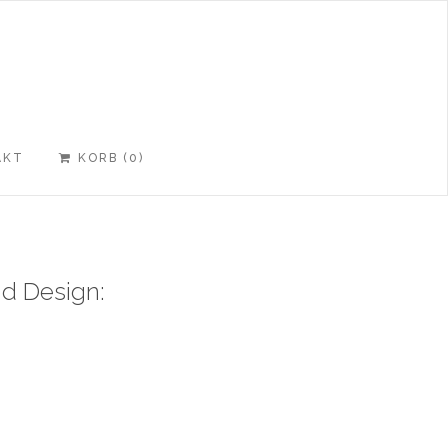
AKT
KORB (
0
)
RTEI.DE
OM
nd Design: