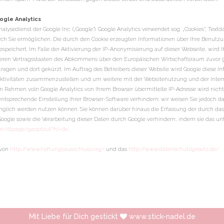
ogle Analytics
lysedienst der Google Inc. („Google“). Google Analytics verwendet sog. „Cookies“, Tex
ch Sie ermöglichen. Die durch den Cookie erzeugten Informationen über Ihre Benutzu
speichert. Im Falle der Aktivierung der IP-Anonymisierung auf dieser Webseite, wird 
deren Vertragsstaaten des Abkommens über den Europäischen Wirtschaftsraum zuvor ge
tragen und dort gekürzt. Im Auftrag des Betreibers dieser Website wird Google diese 
aktivitäten zusammenzustellen und um weitere mit der Websitenutzung und der Inte
 Rahmen voln Google Analytics von Ihrem Browser übermittelte IP-Adresse wird nic
ntsprechende Einstellung Ihrer Browser-Software verhindern; wir weisen Sie jedoch dar
änglich werden nutzen können. Sie können darüber hinaus die Erfassung der durch da
n Google sowie die Verarbeitung dieser Daten durch Google verhindern, indem sie das 
com/dlpage/gaoptout?hl=de
.
von
http://www.haftungsausschluss.org/
und das
http://www.datenschutzgesetz.de/
Mit Liebe für Dich gestickt
www.stick-nadel.de