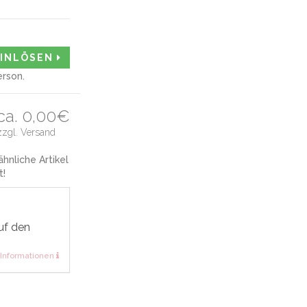
EINLÖSEN
erson.
ca. 0,00€
zzgl. Versand
hnliche Artikel
t!
uf den
Informationen