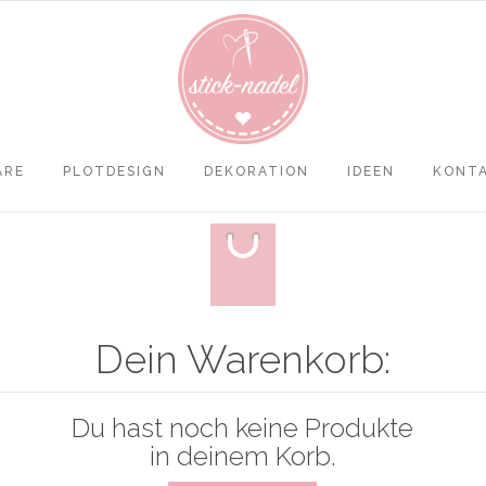
ARE
PLOTDESIGN
DEKORATION
IDEEN
KONT
HTTPS://WWW.NACHHILFEKA
HTTPS://WWW.LUMASERV.C
Dein Warenkorb:
Du hast noch keine Produkte
in deinem Korb.