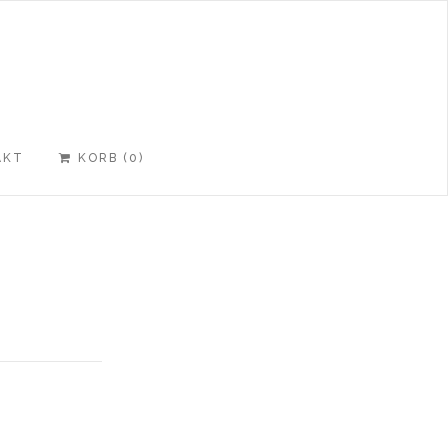
AKT
KORB (
0
)
RTEI.DE
OM