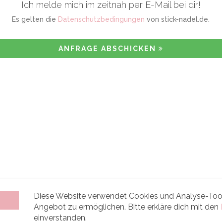
Ich melde mich im zeitnah per E-Mail bei dir!
Es gelten die
Datenschutzbedingungen
von stick-nadel.de.
ANFRAGE ABSCHICKEN
Diese Website verwendet Cookies und Analyse-Tool
Angebot zu ermöglichen. Bitte erkläre dich mit den
einverstanden.
Mit Liebe für Dich gestickt
www.stick-nadel.de