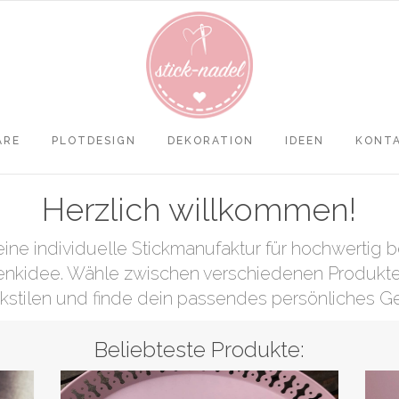
ARE
PLOTDESIGN
DEKORATION
IDEEN
KONT
HTTPS://WWW.NACHHILFEKA
HTTPS://WWW.LUMASERV.C
Herzlich willkommen!
eine individuelle Stickmanufaktur für hochwertig be
kidee. Wähle zwischen verschiedenen Produkte
ckstilen und finde dein passendes persönliches G
Beliebteste Produkte: