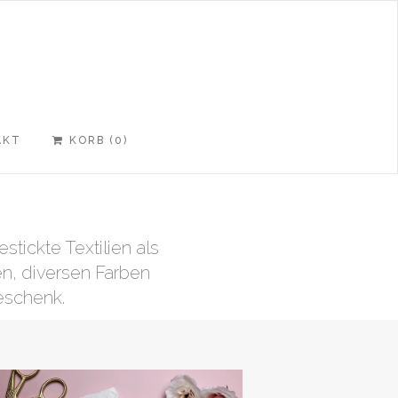
AKT
KORB (
0
)
RTEI.DE
OM
stickte Textilien als
n, diversen Farben
eschenk.