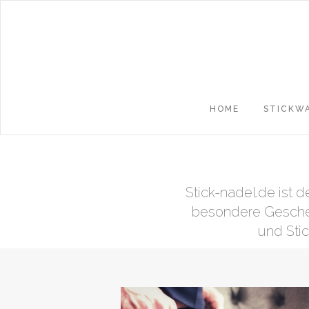
HOME
STICKW
Stick-nadel.de ist d
besondere Geschen
und Sti