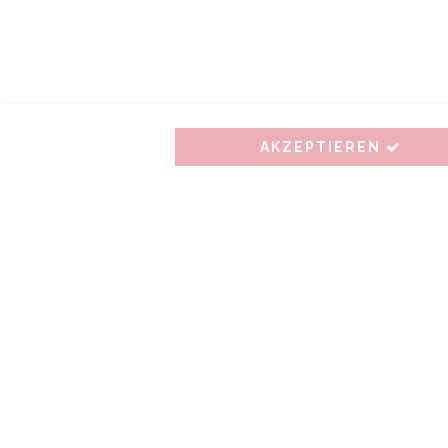
AKZEPTIEREN
Top Produkte:
K
Taschentuch mit Atlaskante
St
Geschirrtuch mit Stick
Pl
Stoffserviette
De
Stoffserviette Spitze
Ta
Bügelbild mit Stick
So
Kochschürze
Se