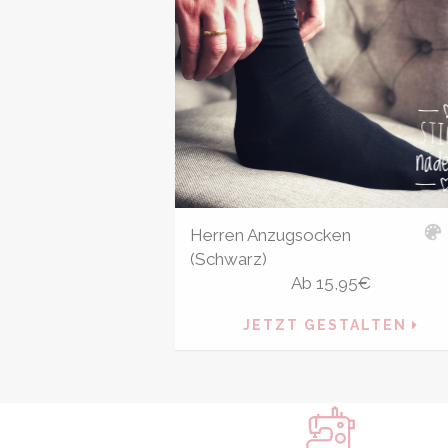
Herren Anzugsocken
(Schwarz)
Ab
15,95
€
JETZT GESTALTEN