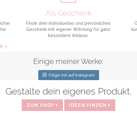
Als Geschenk
icher
Finde dein individuelles und persönliches
O
che
Geschenk mit eigener Witmung für ganz
kü
besondere Anlässe.
CH
Einige meiner Werke:
Folge mir auf Instagram
Gestalte dein eigenes Produkt.
ZUM SHOP
IDEEN FINDEN