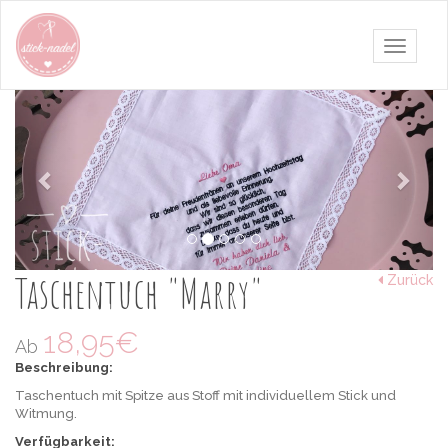
Navigati
umschalt
Zurück
Weit
Taschentuch
"Marry"
Taschentuch
mit
Spitze
aus
Taschentuch "Marry"
Zurück
Stoff
mit
individuellem
18,95€
Ab
Stick
und
Beschreibung:
Witmung..
Taschentuch mit Spitze aus Stoff mit individuellem Stick und
Jetzt
Als
Witmung.
bestellen.
Hochzeitsgeschenk
Verfügbarkeit: