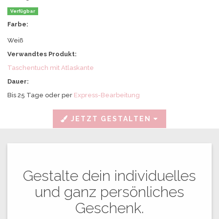
für
deine
Verfügbar
Familie
Farbe:
und
Freunde.
Weiß
Verwandtes Produkt:
Taschentuch mit Atlaskante
Dauer:
Bis 25 Tage oder per
Express-Bearbeitung
JETZT GESTALTEN
Gestalte dein individuelles
und ganz persönliches
Geschenk.