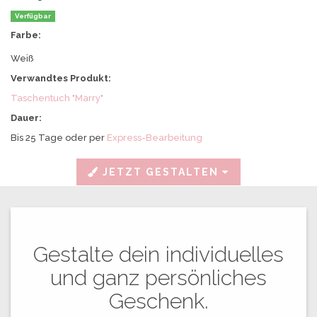
für
deine
Verfügbar
Familie
Farbe:
und
Freunde.
Weiß
Verwandtes Produkt:
Taschentuch "Marry"
Dauer:
Bis 25 Tage oder per
Express-Bearbeitung
JETZT GESTALTEN
Gestalte dein individuelles
und ganz persönliches
Geschenk.