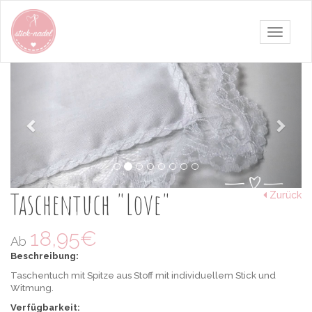
Navigati
umschalt
Zurück
Weit
Taschentuch
"Love"
Taschentuch
mit
Spitze
aus
Taschentuch "Love"
Zurück
Stoff
mit
individuellem
18,95€
Ab
Stick
und
Beschreibung:
Witmung..
Taschentuch mit Spitze aus Stoff mit individuellem Stick und
Jetzt
Als
Witmung.
bestellen.
Hochzeitsgeschenk
Verfügbarkeit: