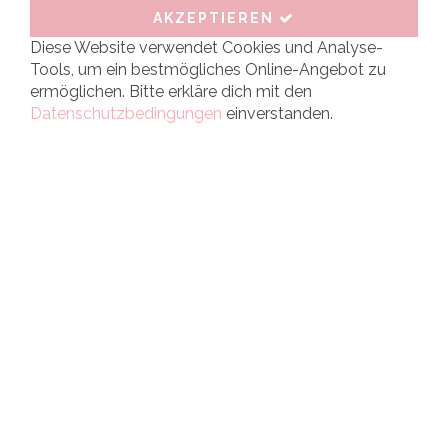
AKZEPTIEREN
Diese Website verwendet Cookies und Analyse-
Tools, um ein bestmögliches Online-Angebot zu
ermöglichen. Bitte erkläre dich mit den
Datenschutzbedingungen
einverstanden.
Mit Liebe für Dich gestickt
www.stick-nadel.de
Im Netz:
Weiteres:
Facebook
Haftungsausschluss
Instagram
Datenschutzerklärung