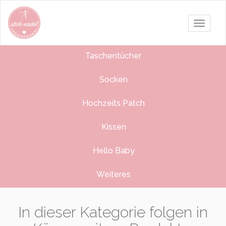
Navigati
umschalt
Taschentücher
Socken
Hochzeits Patch
Kissen
Hello Baby
Weiteres
In dieser Kategorie folgen in