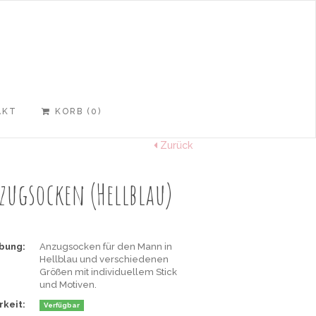
AKT
KORB (
0
)
RTEI.DE
OM
Zurück
zugsocken (Hellblau)
bung:
Anzugsocken für den Mann in
Hellblau und verschiedenen
Größen mit individuellem Stick
Als
und Motiven.
Hochzeitsgeschenk
rkeit:
Verfügbar
für