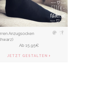
rren Anzugsocken
chwarz)
Ab
15,95
€
JETZT GESTALTEN