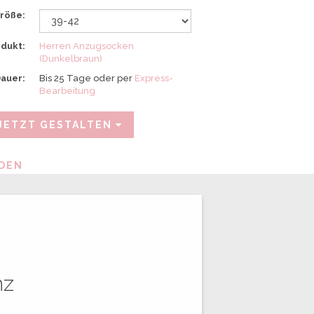
deine
röße:
Familie
und
Freunde.
dukt:
Herren Anzugsocken
(Dunkelbraun)
auer:
Bis 25 Tage oder per
Express-
Bearbeitung
JETZT GESTALTEN
NDEN
nz